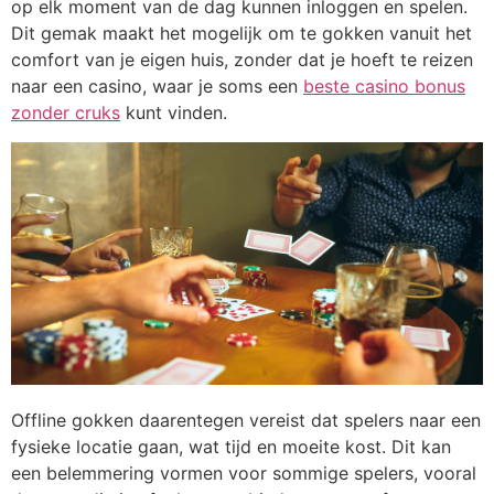
op elk moment van de dag kunnen inloggen en spelen.
Dit gemak maakt het mogelijk om te gokken vanuit het
comfort van je eigen huis, zonder dat je hoeft te reizen
naar een casino, waar je soms een
beste casino bonus
zonder cruks
kunt vinden.
Offline gokken daarentegen vereist dat spelers naar een
fysieke locatie gaan, wat tijd en moeite kost. Dit kan
een belemmering vormen voor sommige spelers, vooral