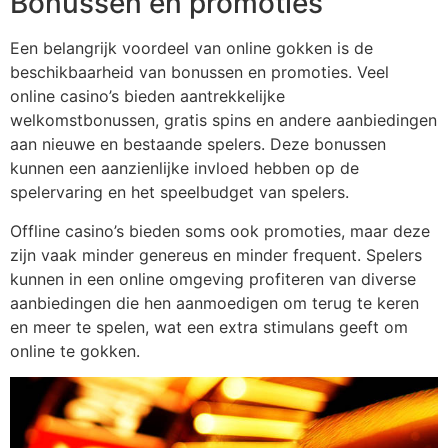
Bonussen en promoties
Een belangrijk voordeel van online gokken is de
beschikbaarheid van bonussen en promoties. Veel
online casino’s bieden aantrekkelijke
welkomstbonussen, gratis spins en andere aanbiedingen
aan nieuwe en bestaande spelers. Deze bonussen
kunnen een aanzienlijke invloed hebben op de
spelervaring en het speelbudget van spelers.
Offline casino’s bieden soms ook promoties, maar deze
zijn vaak minder genereus en minder frequent. Spelers
kunnen in een online omgeving profiteren van diverse
aanbiedingen die hen aanmoedigen om terug te keren
en meer te spelen, wat een extra stimulans geeft om
online te gokken.