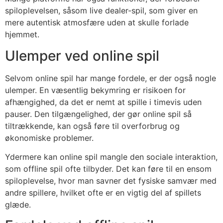
spiloplevelsen, såsom live dealer-spil, som giver en
mere autentisk atmosfære uden at skulle forlade
hjemmet.
Ulemper ved online spil
Selvom online spil har mange fordele, er der også nogle
ulemper. En væsentlig bekymring er risikoen for
afhængighed, da det er nemt at spille i timevis uden
pauser. Den tilgængelighed, der gør online spil så
tiltrækkende, kan også føre til overforbrug og
økonomiske problemer.
Ydermere kan online spil mangle den sociale interaktion,
som offline spil ofte tilbyder. Det kan føre til en ensom
spiloplevelse, hvor man savner det fysiske samvær med
andre spillere, hvilket ofte er en vigtig del af spillets
glæde.