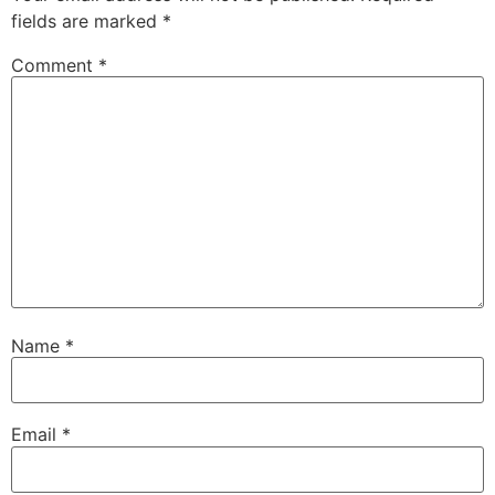
fields are marked
*
Comment
*
Name
*
Email
*