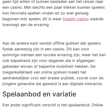
geen tijd willen of kunnen besteden aan het reizen naar
een casino. Met slechts een paar klikken kunnen spelers
hun favoriete spellen vinden en zo snel genoeg
beginnen met spelen; dit is waar
liraspin casino
waarde
toevoegt aan de ervaring.
Aan de andere kant vereist offline gokken dat spelers
fysiek aanwezig zijn in een casino. Dit kan voor
sommige mensen een sociale ervaring zijn, maar het kan
ook beperkend zijn voor degenen die in afgelegen
gebieden wonen of beperkte mobiliteit hebben. De
toegankelijkheid van online gokken maakt het
aantrekkelijker voor een breder publiek, vooral voor de
jongere generatie die gewend is aan digitale interactie.
Spelaanbod en variatie
Een ander significant verschil is het spelaanbod. Online