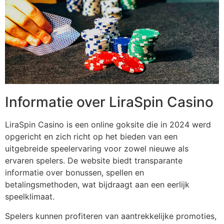
Informatie over LiraSpin Casino
LiraSpin Casino is een online goksite die in 2024 werd
opgericht en zich richt op het bieden van een
uitgebreide speelervaring voor zowel nieuwe als
ervaren spelers. De website biedt transparante
informatie over bonussen, spellen en
betalingsmethoden, wat bijdraagt aan een eerlijk
speelklimaat.
Spelers kunnen profiteren van aantrekkelijke promoties,