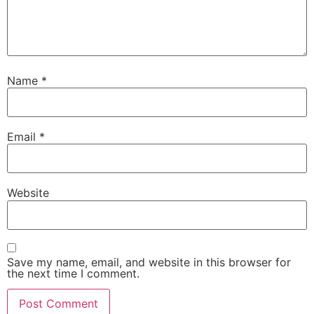
Name
*
Email
*
Website
Save my name, email, and website in this browser for
the next time I comment.