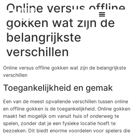
Online versus offline
gokken wat zijn de
belangrijkste
verschillen
Online versus offline gokken wat zijn de belangrijkste
verschillen
Toegankelijkheid en gemak
Een van de meest opvallende verschillen tussen online
en offline gokken is de toegankelijkheid. Online gokken
maakt het mogelijk om vanuit huis of onderweg te
spelen, zonder dat je een fysieke locatie hoeft te
bezoeken. Dit biedt enorme voordelen voor spelers die