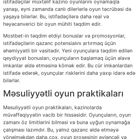
istifadəçilər müxtəlif kazino oyunlarını oynamaqla
yanaşı, eyni zamanda canlı dilerlərlə oyun təcrübəsi də
yaşaya bilərlər. Bu, istifadəçilərə daha real və
həyəcanverici bir oyun mühiti təqdim edir.
Mostbet-in təqdim etdiyi bonuslar və promosyonlar,
istifadəçilərin qazanc potensialını artırmaq üçün
əhəmiyyətli bir vasitədir. Yeni oyunçulara təqdim edilən
qeydiyyat bonusları, oyunçuların başlamaq üçün əlavə
imkanlar əldə etməsinə kömək edir. Bu cür imkanlardan
istifadə edərək, oyunçular risklərini daha yaxşı idarə edə
bilərlər.
Məsuliyyətli oyun praktikaları
Məsuliyyətli oyun praktikaları, kazinolarda
müvəffəqiyyətin vacib bir hissəsidir. Oyunçuların, oyun
zamanı öz limitlərini bilməsi və buna uyğun oynamağa
çalışması lazımdır. Bu, yalnız qazanc əldə etməyə
yönəlməkdən daha çox, oyun prosesinin əyləncəli və