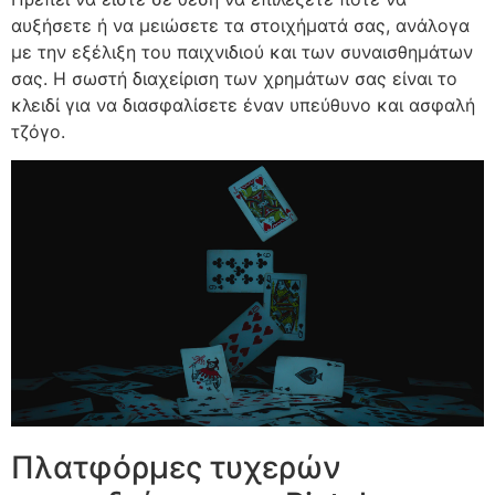
αυξήσετε ή να μειώσετε τα στοιχήματά σας, ανάλογα
με την εξέλιξη του παιχνιδιού και των συναισθημάτων
σας. Η σωστή διαχείριση των χρημάτων σας είναι το
κλειδί για να διασφαλίσετε έναν υπεύθυνο και ασφαλή
τζόγο.
Πλατφόρμες τυχερών