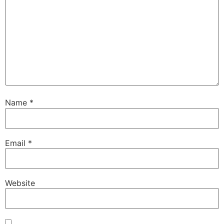
Name
*
Email
*
Website