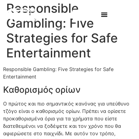
Responsible
Gambling: Five
Strategies for Safe
Entertainment
Responsible Gambling: Five Strategies for Safe
Entertainment
Καθορισμός ορίων
Ο πρώτος και πιο σημαντικός κανόνας για υπεύθυνο
τζόγο είναι ο καθορισμός ορίων. Πρέπει να ορίσετε
προκαθορισμένα όρια για τα χρήματα που είστε
διατεθειμένοι να ξοδέψετε και τον χρόνο που θα
αφιερώσετε στο παιχνίδι. Με αυτόν τον τρόπο,