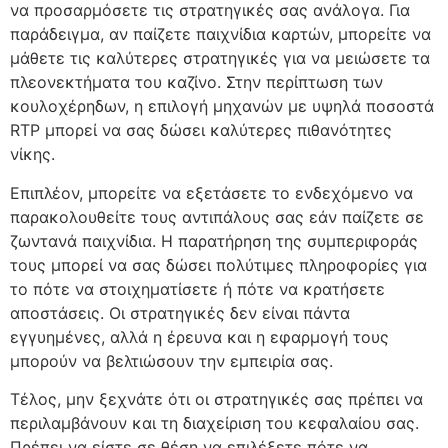
να προσαρμόσετε τις στρατηγικές σας ανάλογα. Για
παράδειγμα, αν παίζετε παιχνίδια καρτών, μπορείτε να
μάθετε τις καλύτερες στρατηγικές για να μειώσετε τα
πλεονεκτήματα του καζίνο. Στην περίπτωση των
κουλοχέρηδων, η επιλογή μηχανών με υψηλά ποσοστά
RTP μπορεί να σας δώσει καλύτερες πιθανότητες
νίκης.
Επιπλέον, μπορείτε να εξετάσετε το ενδεχόμενο να
παρακολουθείτε τους αντιπάλους σας εάν παίζετε σε
ζωντανά παιχνίδια. Η παρατήρηση της συμπεριφοράς
τους μπορεί να σας δώσει πολύτιμες πληροφορίες για
το πότε να στοιχηματίσετε ή πότε να κρατήσετε
αποστάσεις. Οι στρατηγικές δεν είναι πάντα
εγγυημένες, αλλά η έρευνα και η εφαρμογή τους
μπορούν να βελτιώσουν την εμπειρία σας.
Τέλος, μην ξεχνάτε ότι οι στρατηγικές σας πρέπει να
περιλαμβάνουν και τη διαχείριση του κεφαλαίου σας.
Πρέπει να είστε σε θέση να επιλέξετε πότε να