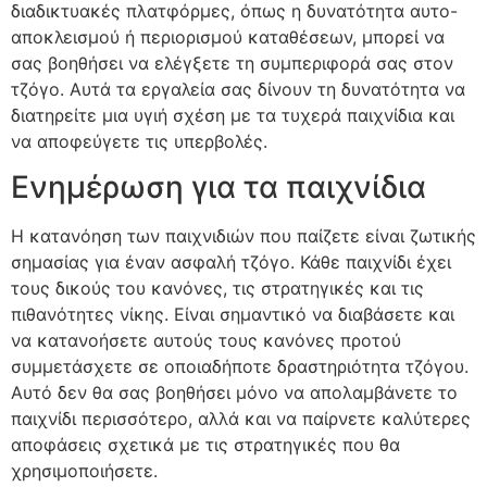
διαδικτυακές πλατφόρμες, όπως η δυνατότητα αυτο-
αποκλεισμού ή περιορισμού καταθέσεων, μπορεί να
σας βοηθήσει να ελέγξετε τη συμπεριφορά σας στον
τζόγο. Αυτά τα εργαλεία σας δίνουν τη δυνατότητα να
διατηρείτε μια υγιή σχέση με τα τυχερά παιχνίδια και
να αποφεύγετε τις υπερβολές.
Ενημέρωση για τα παιχνίδια
Η κατανόηση των παιχνιδιών που παίζετε είναι ζωτικής
σημασίας για έναν ασφαλή τζόγο. Κάθε παιχνίδι έχει
τους δικούς του κανόνες, τις στρατηγικές και τις
πιθανότητες νίκης. Είναι σημαντικό να διαβάσετε και
να κατανοήσετε αυτούς τους κανόνες προτού
συμμετάσχετε σε οποιαδήποτε δραστηριότητα τζόγου.
Αυτό δεν θα σας βοηθήσει μόνο να απολαμβάνετε το
παιχνίδι περισσότερο, αλλά και να παίρνετε καλύτερες
αποφάσεις σχετικά με τις στρατηγικές που θα
χρησιμοποιήσετε.