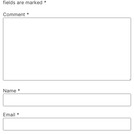
fields are marked
*
Comment
*
Name
*
Email
*