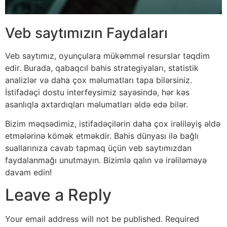
Veb saytımızın Faydaları
Veb saytımız, oyunçulara mükəmməl resurslar təqdim
edir. Burada, qabaqcıl bahis strategiyaları, statistik
analizlər və daha çox məlumatları tapa bilərsiniz.
İstifadəçi dostu interfeysimiz sayəsində, hər kəs
asanlıqla axtardıqları məlumatları əldə edə bilər.
Bizim məqsədimiz, istifadəçilərin daha çox irəliləyiş əldə
etmələrinə kömək etməkdir. Bahis dünyası ilə bağlı
suallarınıza cavab tapmaq üçün veb saytımızdan
faydalanmağı unutmayın. Bizimlə qalın və irəliləməyə
davam edin!
Leave a Reply
Your email address will not be published.
Required