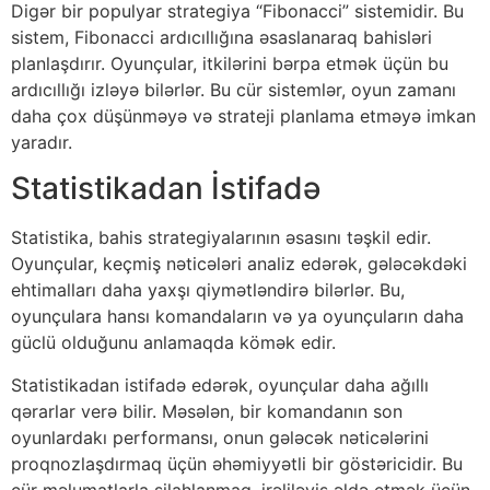
Digər bir populyar strategiya “Fibonacci” sistemidir. Bu
sistem, Fibonacci ardıcıllığına əsaslanaraq bahisləri
planlaşdırır. Oyunçular, itkilərini bərpa etmək üçün bu
ardıcıllığı izləyə bilərlər. Bu cür sistemlər, oyun zamanı
daha çox düşünməyə və strateji planlama etməyə imkan
yaradır.
Statistikadan İstifadə
Statistika, bahis strategiyalarının əsasını təşkil edir.
Oyunçular, keçmiş nəticələri analiz edərək, gələcəkdəki
ehtimalları daha yaxşı qiymətləndirə bilərlər. Bu,
oyunçulara hansı komandaların və ya oyunçuların daha
güclü olduğunu anlamaqda kömək edir.
Statistikadan istifadə edərək, oyunçular daha ağıllı
qərarlar verə bilir. Məsələn, bir komandanın son
oyunlardakı performansı, onun gələcək nəticələrini
proqnozlaşdırmaq üçün əhəmiyyətli bir göstəricidir. Bu
cür məlumatlarla silahlanmaq, irəliləyiş əldə etmək üçün