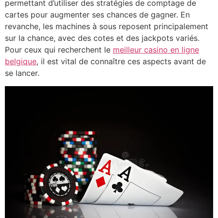
permettant d’utiliser des stratégies de comptage de
cartes pour augmenter ses chances de gagner. En
revanche, les machines à sous reposent principalement
sur la chance, avec des cotes et des jackpots variés.
Pour ceux qui recherchent le
meilleur casino en ligne
belgique
, il est vital de connaître ces aspects avant de
se lancer.