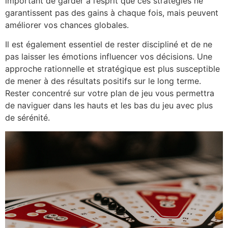
important de garder à l’esprit que ces stratégies ne
garantissent pas des gains à chaque fois, mais peuvent
améliorer vos chances globales.
Il est également essentiel de rester discipliné et de ne
pas laisser les émotions influencer vos décisions. Une
approche rationnelle et stratégique est plus susceptible
de mener à des résultats positifs sur le long terme.
Rester concentré sur votre plan de jeu vous permettra
de naviguer dans les hauts et les bas du jeu avec plus
de sérénité.