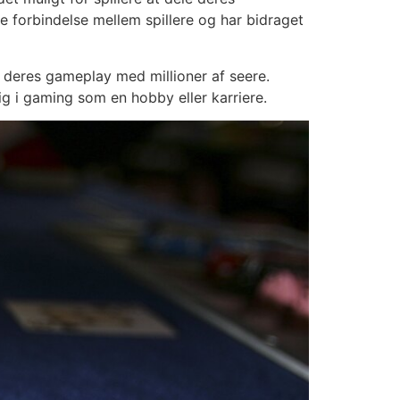
e forbindelse mellem spillere og har bidraget
e deres gameplay med millioner af seere.
ig i gaming som en hobby eller karriere.