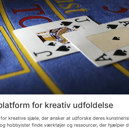
latform for kreativ udfoldelse
 for kreative sjæle, der ønsker at udforske deres kunstner
og hobbyister finde værktøjer og ressourcer, der hjælper d