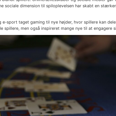
ne sociale dimension til spiloplevelsen har skabt en stærker
 e-sport taget gaming til nye højder, hvor spillere kan del
 spillere, men også inspireret mange nye til at engagere s