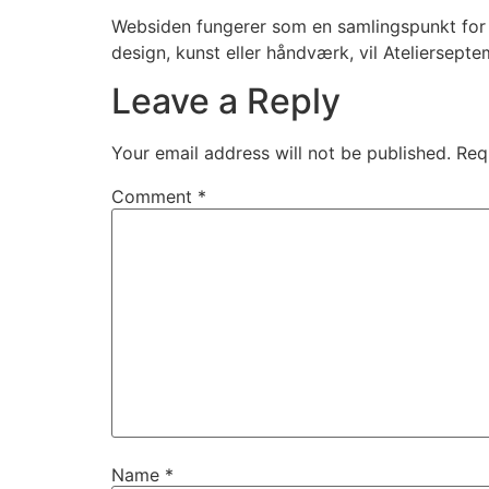
Websiden fungerer som en samlingspunkt for kr
design, kunst eller håndværk, vil Ateliersepte
Leave a Reply
Your email address will not be published.
Req
Comment
*
Name
*