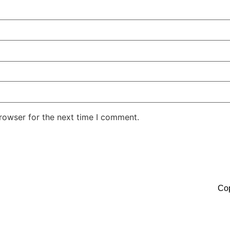
rowser for the next time I comment.
Cop