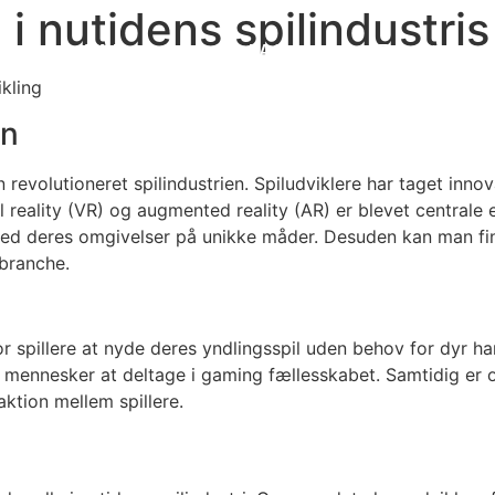
 i nutidens spilindustris
VA Loan
FAQ
Education
ikling
on
n revolutioneret spilindustrien. Spiludviklere har taget inno
 reality (VR) og augmented reality (AR) er blevet centrale 
 med deres omgivelser på unikke måder. Desuden kan man f
 branche.
r spillere at nyde deres yndlingsspil uden behov for dyr h
ere mennesker at deltage i gaming fællesskabet. Samtidig er 
aktion mellem spillere.