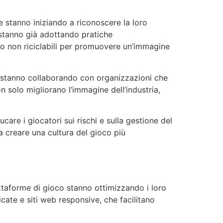
e stanno iniziando a riconoscere la loro
 stanno già adottando pratiche
gio non riciclabili per promuovere un’immagine
ne stanno collaborando con organizzazioni che
 solo migliorano l’immagine dell’industria,
care i giocatori sui rischi e sulla gestione del
 creare una cultura del gioco più
ttaforme di gioco stanno ottimizzando i loro
dicate e siti web responsive, che facilitano