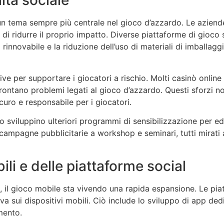
ità sociale
à un tema sempre più centrale nel gioco d’azzardo. Le aziend
 di ridurre il proprio impatto. Diverse piattaforme di gioco
 rinnovabile e la riduzione dell’uso di materiali di imballag
tive per supportare i giocatori a rischio. Molti casinò onli
ontano problemi legati al gioco d’azzardo. Questi sforzi non
uro e responsabile per i giocatori.
 sviluppino ulteriori programmi di sensibilizzazione per edu
ampagne pubblicitarie a workshop e seminari, tutti mirati a
li e delle piattaforme social
 il gioco mobile sta vivendo una rapida espansione. Le pia
tiva sui dispositivi mobili. Ciò include lo sviluppo di app de
mento.