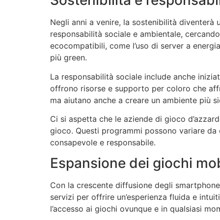
Sostenibilità e responsabil
Negli anni a venire, la sostenibilità diventer
responsabilità sociale e ambientale, cercando
ecocompatibili, come l’uso di server a energia
più green.
La responsabilità sociale include anche inizia
offrono risorse e supporto per coloro che affr
ma aiutano anche a creare un ambiente più sic
Ci si aspetta che le aziende di gioco d’azzardo
gioco. Questi programmi possono variare da c
consapevole e responsabile.
Espansione dei giochi mobi
Con la crescente diffusione degli smartphone,
servizi per offrire un’esperienza fluida e intui
l’accesso ai giochi ovunque e in qualsiasi mo