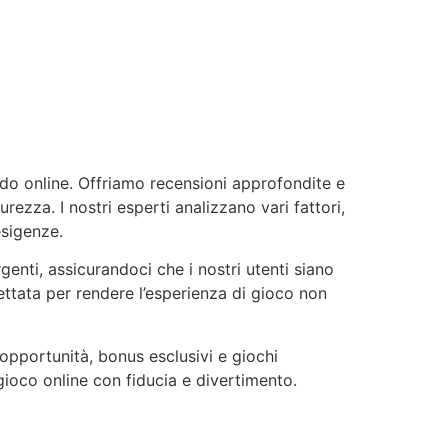
rdo online. Offriamo recensioni approfondite e
rezza. I nostri esperti analizzano vari fattori,
esigenze.
enti, assicurandoci che i nostri utenti siano
ttata per rendere l’esperienza di gioco non
 opportunità, bonus esclusivi e giochi
gioco online con fiducia e divertimento.