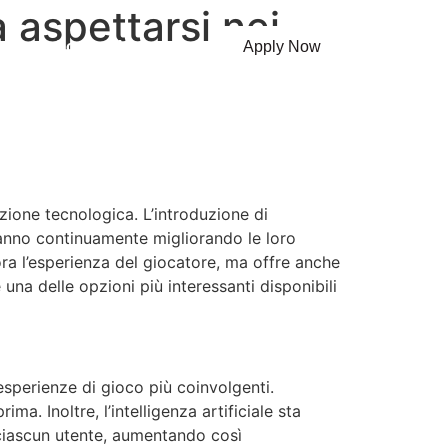
 aspettarsi nei
Contact Us
Apply Now
azione tecnologica. L’introduzione di
stanno continuamente migliorando le loro
iora l’esperienza del giocatore, ma offre anche
na delle opzioni più interessanti disponibili
sperienze di gioco più coinvolgenti.
ma. Inoltre, l’intelligenza artificiale sta
 ciascun utente, aumentando così