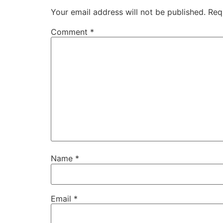
Your email address will not be published.
Req
Comment
*
Name
*
Email
*