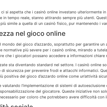
 ci si aspetta che i casinò online investano ulteriormente i
one in tempo reale, stanno attirando sempre più utenti. Ques
più simile a quella di un casinò fisico, pur mantenendo i v
zza nel gioco online
 mondo del gioco d’azzardo, soprattutto per garantire un am
e normative più severe per i casinò online, mirando a tutela
ire che i giocatori possano accedere a informazioni chiare ri
vanzate sta diventando standard nel settore. I casinò online 
e di sicurezza per prevenire frodi e attacchi informatici. Qu
positiva del gioco d’azzardo online come un’attività sicur
 valutando l’implementazione di sistemi di autoesclusione e l
esponsabilizzazione del giocatore. Queste iniziative non s
ecessario per coloro che potrebbero avere difficoltà con i