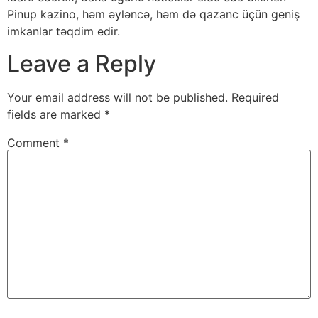
Pinup kazino, həm əyləncə, həm də qazanc üçün geniş
imkanlar təqdim edir.
Leave a Reply
Your email address will not be published.
Required
fields are marked
*
Comment
*