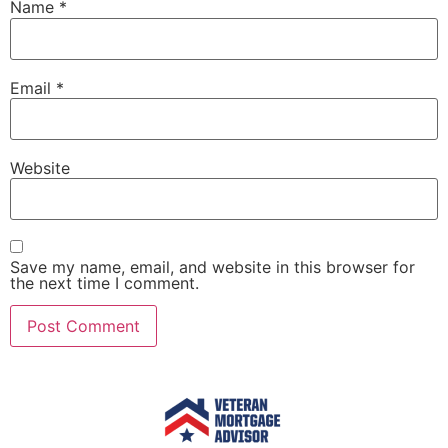
Name
*
Email
*
Website
Save my name, email, and website in this browser for
the next time I comment.