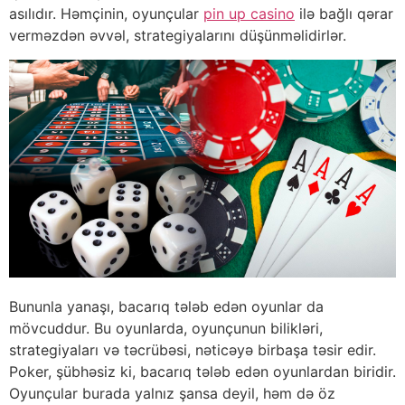
asılıdır. Həmçinin, oyunçular
pin up casino
ilə bağlı qərar
verməzdən əvvəl, strategiyalarını düşünməlidirlər.
Bununla yanaşı, bacarıq tələb edən oyunlar da
mövcuddur. Bu oyunlarda, oyunçunun bilikləri,
strategiyaları və təcrübəsi, nəticəyə birbaşa təsir edir.
Poker, şübhəsiz ki, bacarıq tələb edən oyunlardan biridir.
Oyunçular burada yalnız şansa deyil, həm də öz