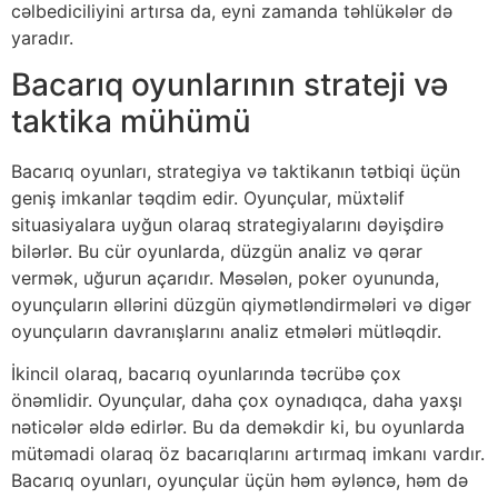
cəlbediciliyini artırsa da, eyni zamanda təhlükələr də
yaradır.
Bacarıq oyunlarının strateji və
taktika mühümü
Bacarıq oyunları, strategiya və taktikanın tətbiqi üçün
geniş imkanlar təqdim edir. Oyunçular, müxtəlif
situasiyalara uyğun olaraq strategiyalarını dəyişdirə
bilərlər. Bu cür oyunlarda, düzgün analiz və qərar
vermək, uğurun açarıdır. Məsələn, poker oyununda,
oyunçuların əllərini düzgün qiymətləndirmələri və digər
oyunçuların davranışlarını analiz etmələri mütləqdir.
İkincil olaraq, bacarıq oyunlarında təcrübə çox
önəmlidir. Oyunçular, daha çox oynadıqca, daha yaxşı
nəticələr əldə edirlər. Bu da deməkdir ki, bu oyunlarda
mütəmadi olaraq öz bacarıqlarını artırmaq imkanı vardır.
Bacarıq oyunları, oyunçular üçün həm əyləncə, həm də