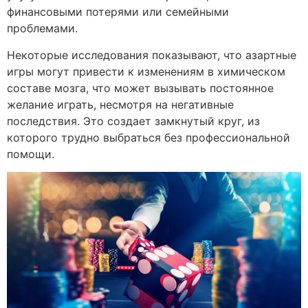
финансовыми потерями или семейными
проблемами.
Некоторые исследования показывают, что азартные
игры могут привести к изменениям в химическом
составе мозга, что может вызывать постоянное
желание играть, несмотря на негативные
последствия. Это создает замкнутый круг, из
которого трудно выбраться без профессиональной
помощи.