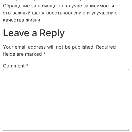
Обращение за помощью в случае зависимости —
это важный шаг к восстановлению и улучшению
качества жизни.
Leave a Reply
Your email address will not be published.
Required
fields are marked
*
Comment
*