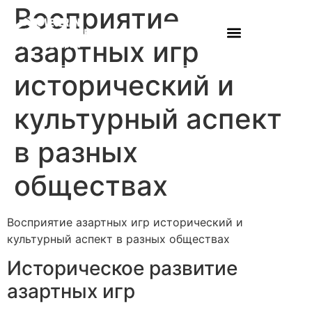
Восприятие
азартных игр
исторический и
культурный аспект
в разных
обществах
Восприятие азартных игр исторический и
культурный аспект в разных обществах
Историческое развитие
азартных игр