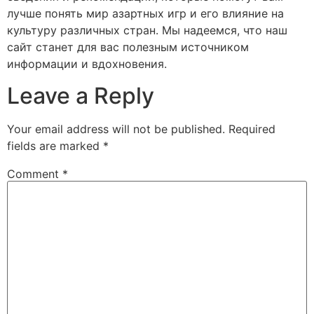
лучше понять мир азартных игр и его влияние на
культуру различных стран. Мы надеемся, что наш
сайт станет для вас полезным источником
информации и вдохновения.
Leave a Reply
Your email address will not be published.
Required
fields are marked
*
Comment
*