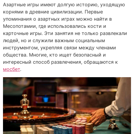
Азартные игры имеют долгую историю, уходящую
корнями в древние цивилизации. Первые
упоминания о азартных играх можно найти в
Месопотамии, где использовались кости и
карточные игры. Эти занятия не только развлекали
людей, но и служили важным социальным
инструментом, укрепляя связи между членами
общества. Многие, кто ищет безопасный и
интересный способ развлечения, обращаются к
мосбет
.