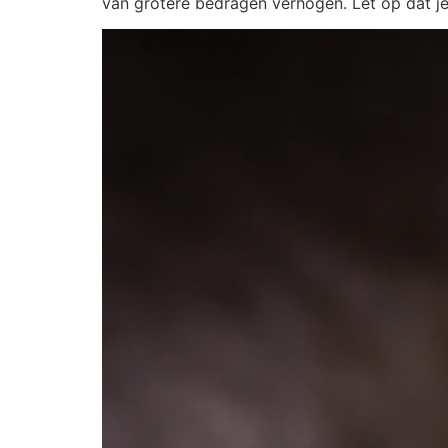
van grotere bedragen verhogen. Let op dat je 