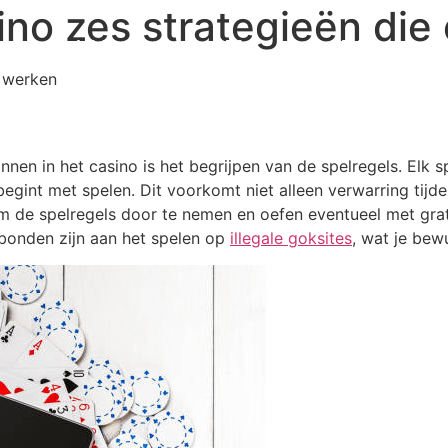
ino zes strategieën die
VA Loan
FAQ
Education
t werken
nen in het casino is het begrijpen van de spelregels. Elk spe
gint met spelen. Dit voorkomt niet alleen verwarring tijden
 de spelregels door te nemen en oefen eventueel met gratis
rbonden zijn aan het spelen op
illegale goksites
, wat je bew