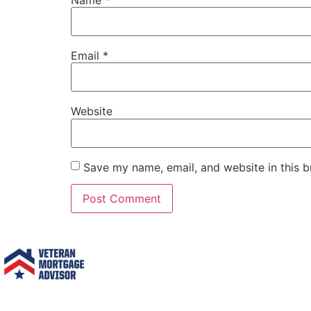
Email
*
Website
Save my name, email, and website in this b