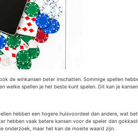
e ook de winkansen beter inschatten. Sommige spellen hebb
zen welke spellen je het beste kunt spelen. Dit kan je kanse
 spellen hebben een hogere huisvoordeel dan andere, wat b
oker hebben vaak betere kansen voor de speler dan gokkasten
tje onderzoek, maar het kan de moeite waard zijn.