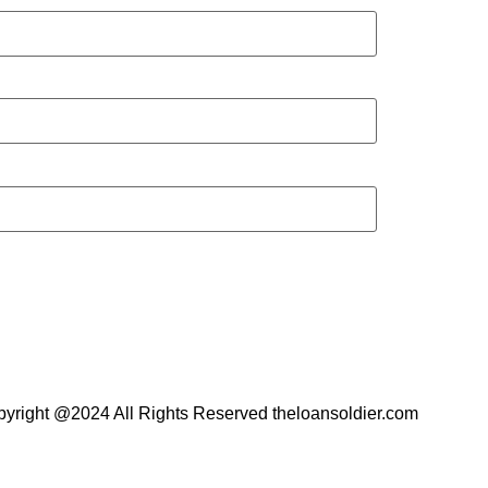
yright @2024 All Rights Reserved theloansoldier.com