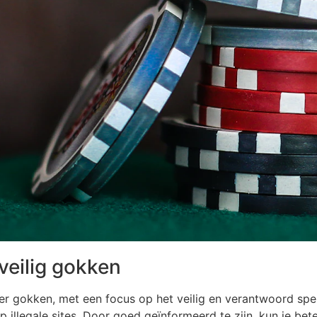
veilig gokken
r gokken, met een focus op het veilig en verantwoord spele
p illegale sites. Door goed geïnformeerd te zijn, kun je bete