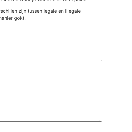
hillen zijn tussen legale en illegale
manier gokt.