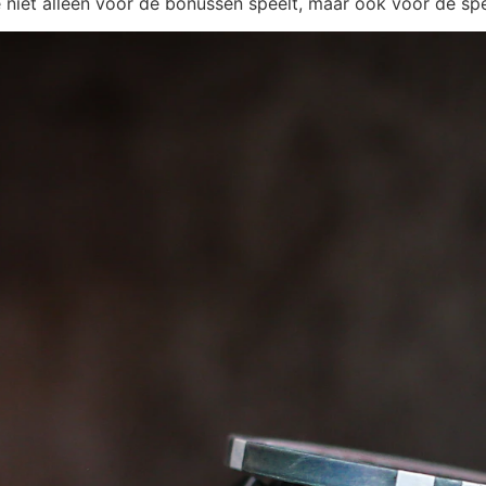
niet alleen voor de bonussen speelt, maar ook voor de spell