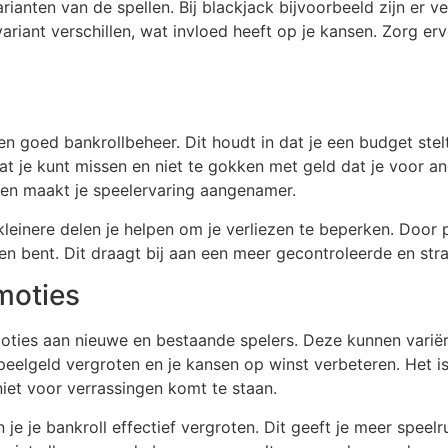
ianten van de spellen. Bij blackjack bijvoorbeeld zijn er v
riant verschillen, wat invloed heeft op je kansen. Zorg erv
 goed bankrollbeheer. Dit houdt in dat je een budget stelt 
dat je kunt missen en niet te gokken met geld dat je voor a
en maakt je speelervaring aangenamer.
 kleinere delen je helpen om je verliezen te beperken. Door
een bent. Dit draagt bij aan een meer gecontroleerde en strat
moties
oties aan nieuwe en bestaande spelers. Deze kunnen variëre
peelgeld vergroten en je kansen op winst verbeteren. Het 
iet voor verrassingen komt te staan.
e je bankroll effectief vergroten. Dit geeft je meer speel