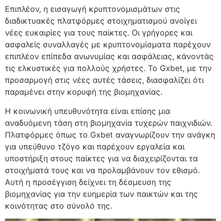
Επιπλέον, η εισαγωγή κρυπτονομισμάτων στις
διαδικτυακές πλατφόρμες στοιχηματισμού ανοίγει
νέες ευκαιρίες για τους παίκτες. Οι γρήγορες και
ασφαλείς συναλλαγές με κρυπτονομίσματα παρέχουν
επιπλέον επίπεδα ανωνυμίας και ασφάλειας, κάνοντάς
τις ελκυστικές για πολλούς χρήστες. Το Gxbet, με την
προσαρμογή στις νέες αυτές τάσεις, διασφαλίζει ότι
παραμένει στην κορυφή της βιομηχανίας.
Η κοινωνική υπευθυνότητα είναι επίσης μια
αναδυόμενη τάση στη βιομηχανία τυχερών παιχνιδιών.
Πλατφόρμες όπως το Gxbet αναγνωρίζουν την ανάγκη
για υπεύθυνο τζόγο και παρέχουν εργαλεία και
υποστήριξη στους παίκτες για να διαχειρίζονται τα
στοιχήματά τους και να προλαμβάνουν τον εθισμό.
Αυτή η προσέγγιση δείχνει τη δέσμευση της
βιομηχανίας για την ευημερία των παικτών και της
κοινότητας στο σύνολό της.