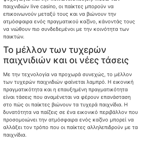
παιχνιδιών live casino, οι παίκτες μπορούν να
επικοινωνούν μεταξύ τους και να βιώνουν την
ατμόσφαιρα ενός πραγματικού καζίνο, κάνοντάς τους
να νιώθουν πιο συνδεδεμένοι με την κοινότητα των
παικτών.
Το μέλλον των τυχερών
παιχνιδιών και οι νέες τάσεις
Με την τεχνολογία να προχωρά συνεχώς, το μέλλον
των τυχερών παιχνιδιών φαίνεται λαμπρό. Η εικονική
πραγματικότητα και η επαυξημένη πραγματικότητα
είναι τάσεις που αναμένεται να φέρουν επανάσταση
στο πώς οι παίκτες βιώνουν τα τυχερά παιχνίδια. Η
δυνατότητα να παίζεις σε ένα εικονικό περιβάλλον που
προσομοιώνει την ατμόσφαιρα ενός καζίνο μπορεί να
αλλάξει τον τρόπο που οι παίκτες αλληλεπιδρούν με τα
παιχνίδια.